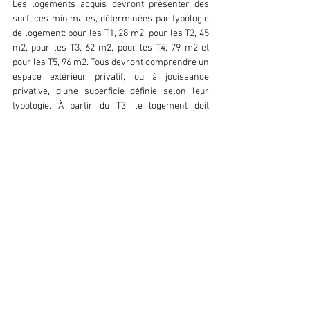
Les logements acquis devront présenter des 
surfaces minimales, déterminées par typologie 
de logement: pour les T1, 28 m2, pour les T2, 45 
m2, pour les T3, 62 m2, pour les T4, 79 m2 et 
pour les T5, 96 m2. Tous devront comprendre un 
espace extérieur privatif, ou à jouissance 
privative, d’une superficie définie selon leur 
typologie. À partir du T3, le logement doit 
bénéficier d’une double exposition (fenêtre ou 
porte-fenêtre sur au moins deux façades 
d’orientations différentes).
L'essentiel à retenir
Les investissements locatifs en Pinel réalisés 
en 2022 bénéficient encore de la réduction 
d’impôt au taux plein.
À partir de 2023, la réduction d’impôt du 
dispositif Pinel est dégressive, avant de 
s’éteindre en 2025, sauf à ce que le logement 
remplisse de nouveaux critères de superficie et 
d’exigences environnementales.