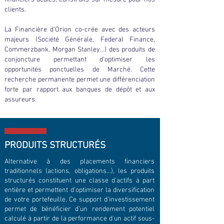
clients.
La Financière d’Orion co-crée avec des acteurs
majeurs (Société Générale, Federal Finance,
Commerzbank, Morgan Stanley...) des produits de
conjoncture permettant d’optimiser les
opportunités ponctuelles de Marché. Cette
recherche permanente permet une différenciation
forte par rapport aux banques de dépôt et aux
assureurs.
PRODUITS STRUCTURÉS
Alternative à des placements financiers
traditionnels (actions, obligations…), les produits
structurés constituent une classe d’actifs à part
entière et permettent d’optimiser la diversification
de votre portefeuille. Ce support d'investissement
permet de bénéficier d'un rendement potentiel
calculé à partir de la performance d'un actif sous-