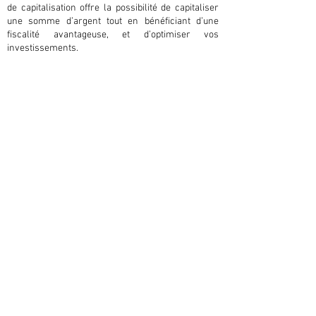
de capitalisation offre la possibilité de capitaliser
une somme d’argent tout en bénéficiant d’une
fiscalité avantageuse, et d’optimiser vos
investissements.
Il s’agit également d’un outil idéal pour préparer sa
transmission. Il permet aux héritiers de recueillir
le contrat en succession tout en bénéficiant des
avantages juridiques et fiscaux propres aux
donations.
PRIVATE ÉQUITY
Le Private Equity ou capital-investissement,
consiste à acheter des titres de sociétés non
cotées en Bourse, à la recherche de nouveaux
fonds propres. Ce financement permet de soutenir
des entreprises à différents stades de
développement en vue de créer de la valeur. Un
accompagnement est mis en place pour les
soutenir dans leur construction pour ensuite
profiter de leur développement et réaliser une