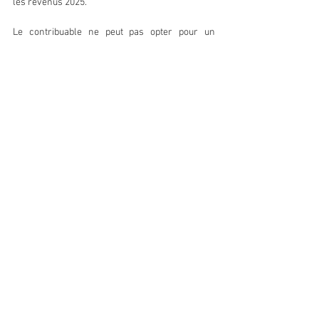
les revenus 2025.
Le contribuable ne peut pas opter pour un 
régime réel d’imposition dans le délai de 
réclamation (jusqu’au 31 décembre de la 
deuxième année suivant celle du paiement de 
l’impôt ; LPF art. R. 196-1) notamment en raison 
des règles comptables, déclaratives et fiscales 
que cela implique.
Fiscalité
Entrepreneur
Régime réel
Micro-BNC
Micro-BIC
Voir tout
Posts récents